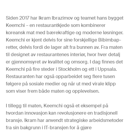
Siden 2017 har Ikram Ibrazimov og teamet hans bygget
Keemchi – en restaurantkjede som kombinerer
koreansk mat med bærekraftige og moderne løsninger.
Keemchi er kjent delvis for sine forskjellige Bibimbap-
retter, delvis fordi de lager alt fra bunnen av. Fra maten
til designet av restaurantenes interiør, hvor hver detalj
er gjennomsyret av kvalitet og omsorg. I dag finnes det
Keemchi på fire steder i Stockholm og ett i Uppsala.
Restauranten har også opparbeidet seg flere tusen
følgere på sosiale medier og når ut med virale klipp
som viser frem både maten og opplevelsen.
I tillegg til maten, Keemchi også et eksempel på
hvordan innovasjon kan revolusjonere en tradisjonell
bransje. Ikram har anvendt strategiske arbeidsmetoder
fra sin bakgrunn i IT-bransjen for å gjøre