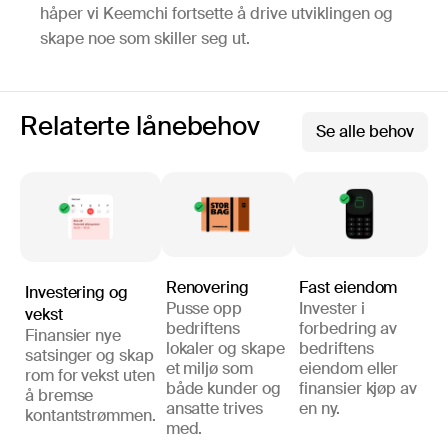
håper vi Keemchi fortsette å drive utviklingen og
skape noe som skiller seg ut.
Relaterte lånebehov
Se alle behov
Renovering
Fast eiendom
Investering og
Pusse opp
Invester i
vekst
bedriftens
forbedring av
Finansier nye
lokaler og skape
bedriftens
satsinger og skap
et miljø som
eiendom eller
rom for vekst uten
både kunder og
finansier kjøp av
å bremse
ansatte trives
en ny.
kontantstrømmen.
med.