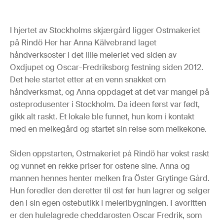
I hjertet av Stockholms skjærgård ligger Ostmakeriet
på Rindö Her har Anna Kälvebrand laget
håndverksoster i det lille meieriet ved siden av
Oxdjupet og Oscar-Fredriksborg festning siden 2012.
Det hele startet etter at en venn snakket om
håndverksmat, og Anna oppdaget at det var mangel på
osteprodusenter i Stockholm. Da ideen først var født,
gikk alt raskt. Et lokale ble funnet, hun kom i kontakt
med en melkegård og startet sin reise som melkekone.
Siden oppstarten, Ostmakeriet på Rindö har vokst raskt
og vunnet en rekke priser for ostene sine. Anna og
mannen hennes henter melken fra Öster Grytinge Gård.
Hun foredler den deretter til ost før hun lagrer og selger
den i sin egen ostebutikk i meieribygningen. Favoritten
er den hulelagrede cheddarosten Oscar Fredrik, som