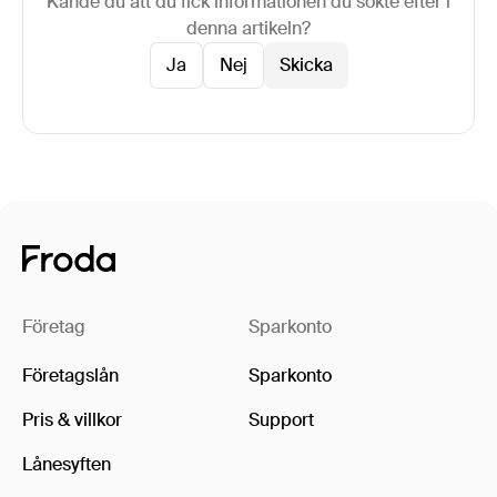
Kände du att du fick informationen du sökte efter i
denna artikeln?
Ja
Nej
Företag
Sparkonto
Företagslån
Sparkonto
Pris & villkor
Support
Lånesyften