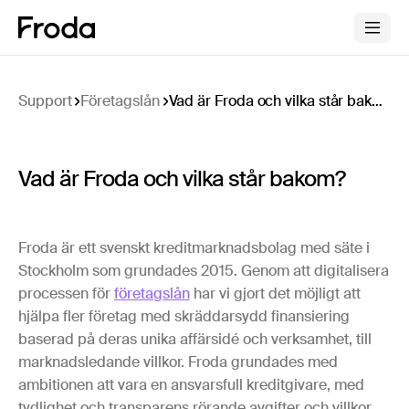
Support
Företagslån
Vad är Froda och vilka står bakom?
Vad är Froda och vilka står bakom?
Froda är ett svenskt kreditmarknadsbolag med säte i
Stockholm som grundades 2015. Genom att digitalisera
processen för
företagslån
har vi gjort det möjligt att
hjälpa fler företag med skräddarsydd finansiering
baserad på deras unika affärsidé och verksamhet, till
marknadsledande villkor. Froda grundades med
ambitionen att vara en ansvarsfull kreditgivare, med
tydlighet och transparens rörande avgifter och villkor,