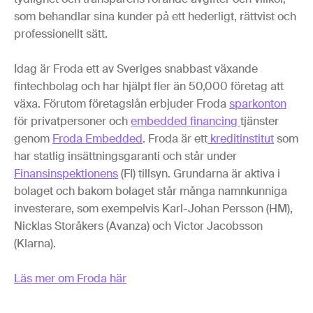
som behandlar sina kunder på ett hederligt, rättvist och
professionellt sätt.
Idag är Froda ett av Sveriges snabbast växande
fintechbolag och har hjälpt fler än 50,000 företag att
växa. Förutom företagslån erbjuder Froda
sparkonton
för privatpersoner och
embedded financing
tjänster
genom
Froda Embedded
. Froda är ett
kreditinstitut
som
har statlig insättningsgaranti och står under
Finansinspektionens
(FI) tillsyn. Grundarna är aktiva i
bolaget och bakom bolaget står många namnkunniga
investerare, som exempelvis Karl-Johan Persson (HM),
Nicklas Storåkers (Avanza) och Victor Jacobsson
(Klarna).
Läs mer om Froda här