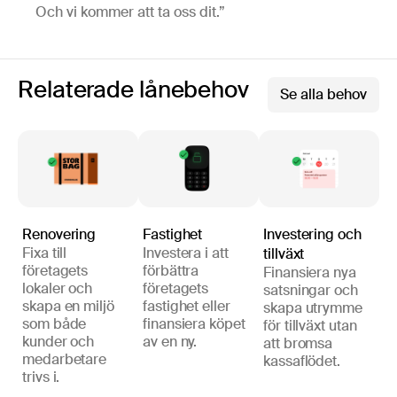
Och vi kommer att ta oss dit.”
Relaterade lånebehov
Se alla behov
Renovering
Fastighet
Investering och
Fixa till
Investera i att
tillväxt
företagets
förbättra
Finansiera nya
lokaler och
företagets
satsningar och
skapa en miljö
fastighet eller
skapa utrymme
som både
finansiera köpet
för tillväxt utan
kunder och
av en ny.
att bromsa
medarbetare
kassaflödet.
trivs i.