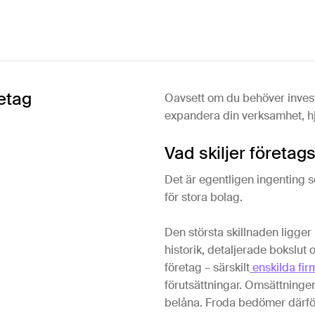
etag
Oavsett om du behöver investe
expandera din verksamhet, hjä
Vad skiljer företag
Det är egentligen ingenting s
för stora bolag.
Den största skillnaden ligger
historik, detaljerade bokslu
företag – särskilt
enskilda fir
förutsättningar. Omsättningen
belåna. Froda bedömer därfö