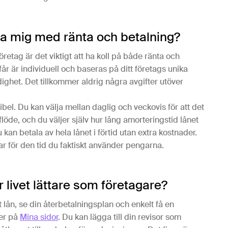
ta mig med ränta och betalning?
åföretag är det viktigt att ha koll på både ränta och
år är individuell och baseras på ditt företags unika
dighet. Det tillkommer aldrig några avgifter utöver
ibel. Du kan välja mellan daglig och veckovis för att det
löde, och du väljer själv hur lång amorteringstid lånet
u kan betala av hela lånet i förtid utan extra kostnader.
ar för den tid du faktiskt använder pengarna.
r livet lättare som företagare?
 lån, se din återbetalningsplan och enkelt få en
ter på
Mina sidor
. Du kan lägga till din revisor som