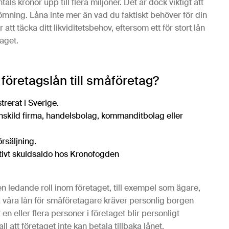
tals kronor upp till flera miljoner. Det är dock viktigt att
dömning. Låna inte mer än vad du faktiskt behöver för din
 att täcka ditt likviditetsbehov, eftersom ett för stort lån
taget.
d företagslån till småföretag?
trerat i Sverige.
nskild firma, handelsbolag, kommanditbolag eller
rsäljning.
aktivt skuldsaldo hos Kronofogden
 ledande roll inom företaget, till exempel som ägare,
a våra lån för småföretagare kräver personlig borgen
en eller flera personer i företaget blir personligt
ll att företaget inte kan betala tillbaka lånet.