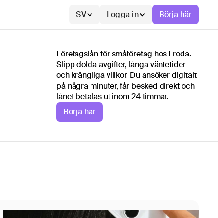
SV
Logga in
Börja här
Företagslån för småföretag hos Froda.
Slipp dolda avgifter, långa väntetider
och krångliga villkor. Du ansöker digitalt
på några minuter, får besked direkt och
lånet betalas ut inom 24 timmar.
Börja här