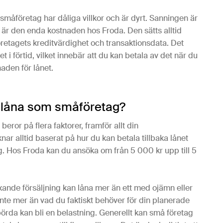
r småföretag har dåliga villkor och är dyrt. Sanningen är
är den enda kostnaden hos Froda. Den sätts alltid
öretagets kreditvärdighet och transaktionsdata. Det
net i förtid, vilket innebär att du kan betala av det när du
naden för lånet.
 låna som småföretag?
ror på flera faktorer, framför allt din
ar alltid baserat på hur du kan betala tillbaka lånet
 Hos Froda kan du ansöka om från 5 000 kr upp till 5
xande försäljning kan låna mer än ett med ojämn eller
nte mer än vad du faktiskt behöver för din planerade
ebörda kan bli en belastning. Generellt kan små företag