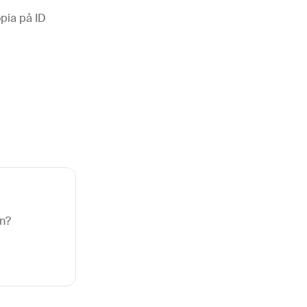
opia på ID
ln?