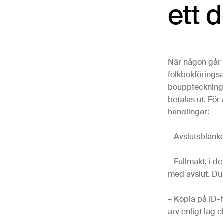
ett 
När någon går 
folkbokförings
bouppteckning
betalas ut. För
handlingar:
– Avslutsblanke
– Fullmakt, i de
med avslut. Du 
– Kopia på ID-h
arv enligt lag 