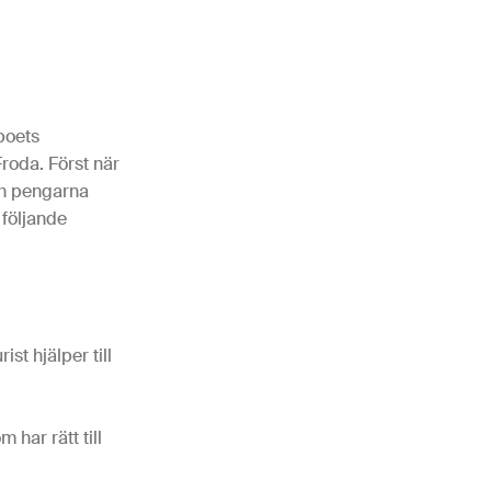
boets
roda. Först när
ch pengarna
 följande
st hjälper till
har rätt till