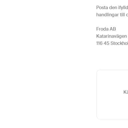
Posta den ifyll
handlingar till
Froda AB
Katarinavägen
116 45 Stockh
Kä