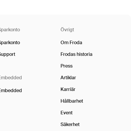
Sparkonto
Övrigt
Sparkonto
Om Froda
Support
Frodas historia
Press
Embedded
Artiklar
Karriär
Embedded
Hållbarhet
Event
Säkerhet