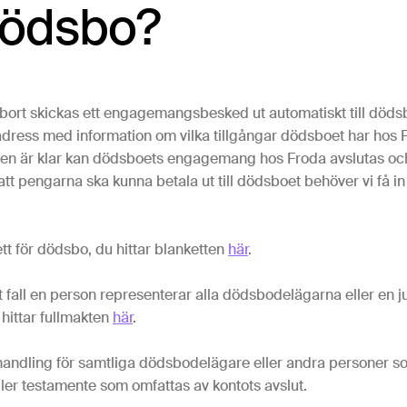
dödsbo?
bort skickas ett engagemangsbesked ut automatiskt till döds
adress med information om vilka tillgångar dödsboet har hos F
en är klar kan dödsboets engagemang hos Froda avslutas o
 att pengarna ska kunna betala ut till dödsboet behöver vi få in
tt för dödsbo, du hittar blanketten
här
.
t fall en person representerar alla dödsbodelägarna eller en juri
hittar fullmakten
här
.
andling för samtliga dödsbodelägare eller andra personer som 
eller testamente som omfattas av kontots avslut.