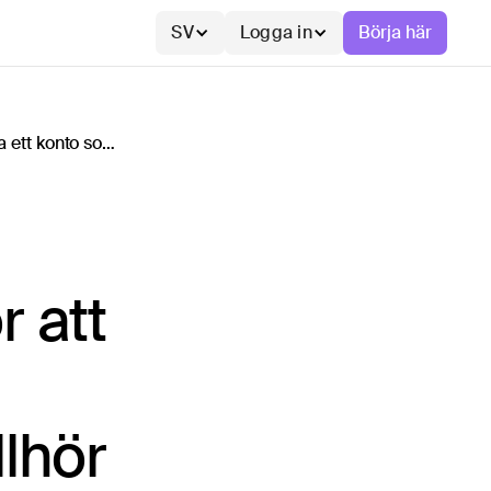
SV
Logga in
Börja här
Vad behöver jag göra för att föra över pengar och avsluta ett konto som tillhör ett dödsbo?
r att
llhör