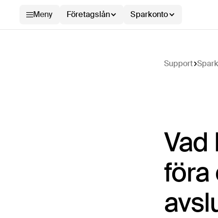
Meny
Företagslån
Sparkonto
Support
Spark
Vad 
föra
avsl