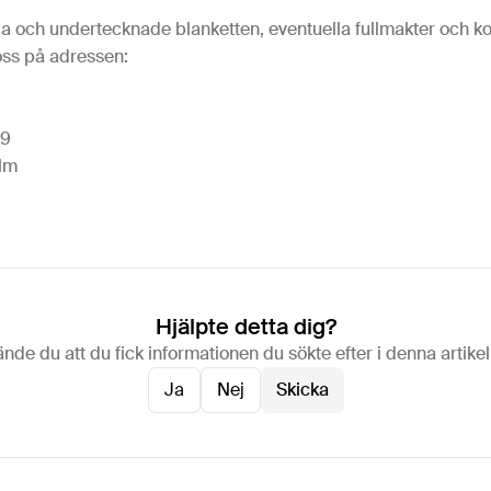
da och undertecknade blanketten, eventuella fullmakter och k
 oss på adressen:
 9
olm
Hjälpte detta dig?
nde du att du fick informationen du sökte efter i denna artike
Ja
Nej