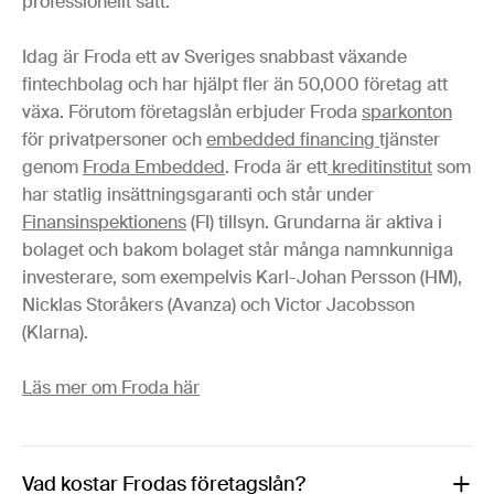
professionellt sätt.
Idag är Froda ett av Sveriges snabbast växande
fintechbolag och har hjälpt fler än 50,000 företag att
växa. Förutom företagslån erbjuder Froda
sparkonton
för privatpersoner och
embedded financing
tjänster
genom
Froda Embedded
. Froda är ett
kreditinstitut
som
har statlig insättningsgaranti och står under
Finansinspektionens
(FI) tillsyn. Grundarna är aktiva i
bolaget och bakom bolaget står många namnkunniga
investerare, som exempelvis Karl-Johan Persson (HM),
Nicklas Storåkers (Avanza) och Victor Jacobsson
(Klarna).
Läs mer om Froda här
Vad kostar Frodas företagslån?