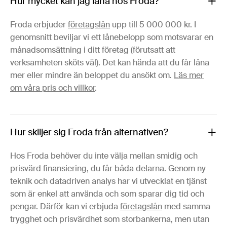
Hur mycket kan jag låna hos Froda?
Froda erbjuder
företagslån
upp till 5 000 000 kr. I
genomsnitt beviljar vi ett lånebelopp som motsvarar en
månadsomsättning i ditt företag (förutsatt att
verksamheten sköts väl). Det kan hända att du får låna
mer eller mindre än beloppet du ansökt om.
Läs mer
om våra pris och villkor
.
Hur skiljer sig Froda från alternativen?
Hos Froda behöver du inte välja mellan smidig och
prisvärd finansiering, du får båda delarna. Genom ny
teknik och datadriven analys har vi utvecklat en tjänst
som är enkel att använda och som sparar dig tid och
pengar. Därför kan vi erbjuda
företagslån
med samma
trygghet och prisvärdhet som storbankerna, men utan