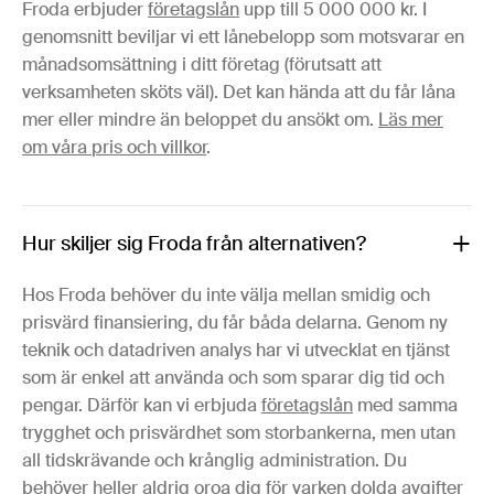
Froda erbjuder
företagslån
upp till 5 000 000 kr. I
genomsnitt beviljar vi ett lånebelopp som motsvarar en
månadsomsättning i ditt företag (förutsatt att
verksamheten sköts väl). Det kan hända att du får låna
mer eller mindre än beloppet du ansökt om.
Läs mer
om våra pris och villkor
.
Hur skiljer sig Froda från alternativen?
Hos Froda behöver du inte välja mellan smidig och
prisvärd finansiering, du får båda delarna. Genom ny
teknik och datadriven analys har vi utvecklat en tjänst
som är enkel att använda och som sparar dig tid och
pengar. Därför kan vi erbjuda
företagslån
med samma
trygghet och prisvärdhet som storbankerna, men utan
all tidskrävande och krånglig administration. Du
behöver heller aldrig oroa dig för varken
dolda avgifter