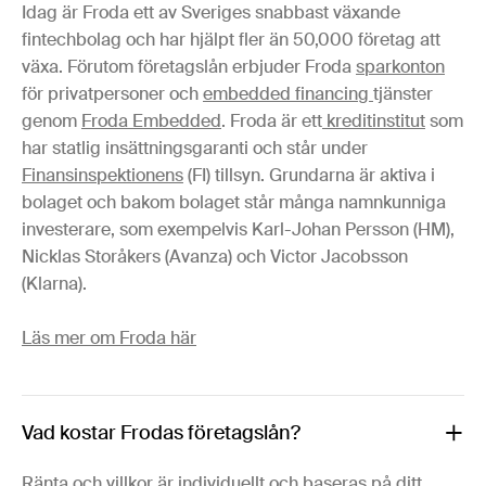
Idag är Froda ett av Sveriges snabbast växande
fintechbolag och har hjälpt fler än 50,000 företag att
växa. Förutom företagslån erbjuder Froda
sparkonton
för privatpersoner och
embedded financing
tjänster
genom
Froda Embedded
. Froda är ett
kreditinstitut
som
har statlig insättningsgaranti och står under
Finansinspektionens
(FI) tillsyn. Grundarna är aktiva i
bolaget och bakom bolaget står många namnkunniga
investerare, som exempelvis Karl-Johan Persson (HM),
Nicklas Storåkers (Avanza) och Victor Jacobsson
(Klarna).
Läs mer om Froda här
Vad kostar Frodas företagslån?
Ränta
och
villkor
är individuellt och baseras på ditt