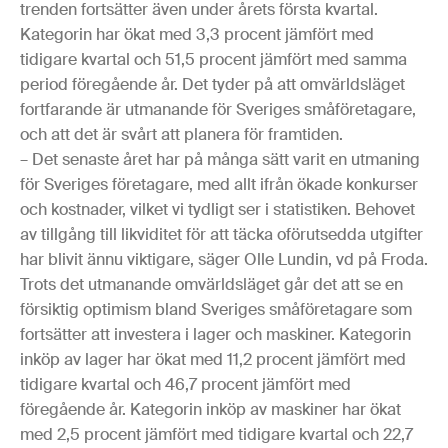
trenden fortsätter även under årets första kvartal.
Kategorin har ökat med 3,3 procent jämfört med
tidigare kvartal och 51,5 procent jämfört med samma
period föregående år. Det tyder på att omvärldsläget
fortfarande är utmanande för Sveriges småföretagare,
och att det är svårt att planera för framtiden.
– Det senaste året har på många sätt varit en utmaning
för Sveriges företagare, med allt ifrån ökade konkurser
och kostnader, vilket vi tydligt ser i statistiken. Behovet
av tillgång till likviditet för att täcka oförutsedda utgifter
har blivit ännu viktigare, säger Olle Lundin, vd på Froda.
Trots det utmanande omvärldsläget går det att se en
försiktig optimism bland Sveriges småföretagare som
fortsätter att investera i lager och maskiner. Kategorin
inköp av lager har ökat med 11,2 procent jämfört med
tidigare kvartal och 46,7 procent jämfört med
föregående år. Kategorin inköp av maskiner har ökat
med 2,5 procent jämfört med tidigare kvartal och 22,7