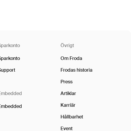
Sparkonto
Övrigt
Sparkonto
Om Froda
Support
Frodas historia
Press
Embedded
Artiklar
Karriär
Embedded
Hållbarhet
Event