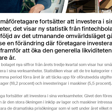
åföretagare fortsätter att investera i si
er, det visar ny statistik från fintechbol
l följd av det utmanande omvärldsläget g
se en förändring där företagare invester
ramför att öka den generella likviditeten
re år.
bolaget nya siffror från årets tredje kvartal som visar hur sm
stera i sina verksamheter. Statistiken visar att de tre kategorie
ma period förra året är att täcka upp för oförutsedda utgifter
 lager (18,2 procent) och investeringar i maskiner (5,5 procent).
nga fortsätter att investera i sina verksamheter. Givet den för
 är den stora ökningen i inköp av lager och maskiner intressan
vara de dramatiska prisökningar som vi sett under året vilket 