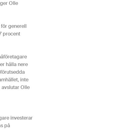
äger Olle
 för generell
7 procent
småföretagare
er hålla nere
 oförutsedda
mhället, inte
 avslutar Olle
gare investerar
as på