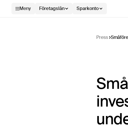
Meny
Företagslån
Sparkonto
Press
Småföret
Småf
inve
unde