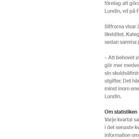
företag att gör
Lundin, vd på 
Siffrorna visar
likviditet. Kat
sedan samma pe
– Att behovet a
gör mer medvet
sin skuldsättni
utgifter. Det h
minst inom ene
Lundin.
Om statistiken
Varje kvartal s
i det senaste k
information om