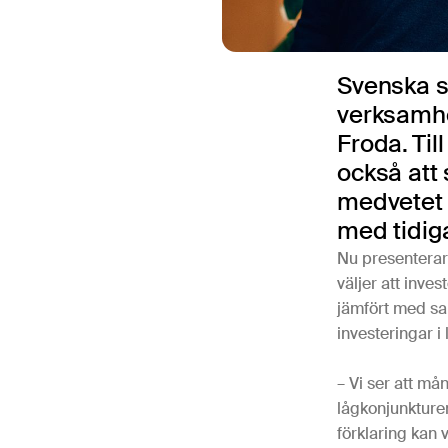
Svenska sm
verksamhet
Froda.
Til
också att 
medvetet f
med tidiga
Nu presenterar 
väljer att inve
jämfört med sam
investeringar i
– Vi ser att må
lågkonjunkturen
förklaring kan 