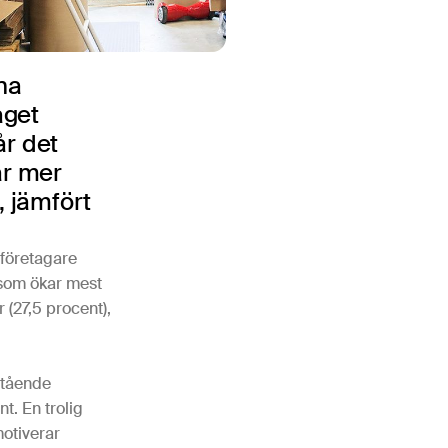
na
aget
år det
ar mer
, jämfört
åföretagare
r som ökar mest
 (27,5 procent),
estående
t. En trolig
motiverar