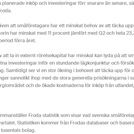
a planerade inköp och investeringar förr snarare än senare, s
Froda.
 även att småföretagare har ett minskat behov av att täcka upp
egorin har minskat med 11 procent jämfört med Q2 och hela 23,
riod förra året.
v att ta in externt rörelsekapital har minskat kan tyda på att 
na investeringar inför en stundande lågkonjunktur och försök
ng. Samtidigt ser vi en stor ökning i behovet att täcka upp för
änger sannolikt ihop med de stora generella prisökningarna i sa
rgiområdet och de ökade kostnaderna för inköp från utlandet,
ammanställer Froda statistik som visar vad svenska småföreta
vartalet. Statistiken kommer från Frodas databaser och baser
 tusentals bolag.